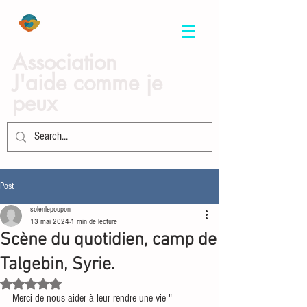
Association
J'aide comme je
peux
Post
solenlepoupon
13 mai 2024
1 min de lecture
Scène du quotidien, camp de
Talgebin, Syrie.
Noté NaN étoiles sur 5.
Merci de nous aider à leur rendre une vie " 