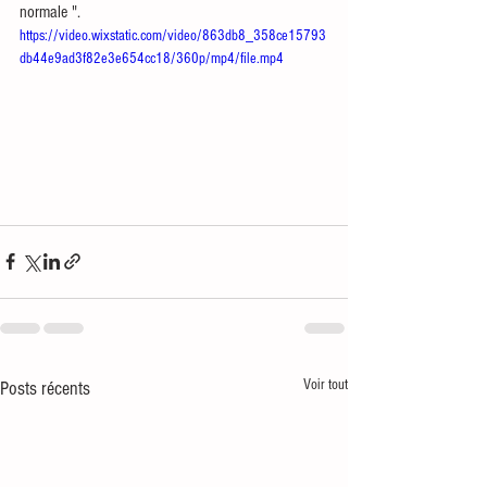
normale ".
https://video.wixstatic.com/video/863db8_358ce15793
db44e9ad3f82e3e654cc18/360p/mp4/file.mp4
Voir tout
Posts récents