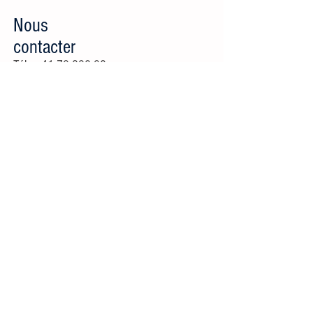
Nous
contacter
Tél :
+41 79 390 98
61